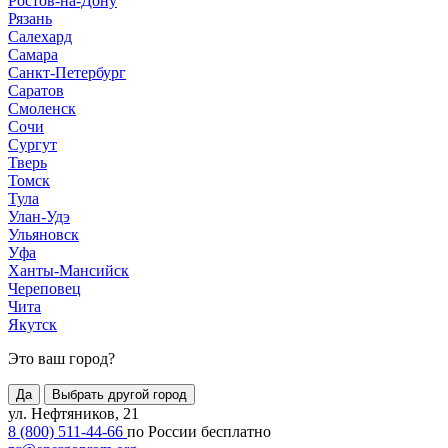
Ростов-на-Дону
Рязань
Салехард
Самара
Санкт-Петербург
Саратов
Смоленск
Сочи
Сургут
Тверь
Томск
Тула
Улан-Удэ
Ульяновск
Уфа
Ханты-Мансийск
Череповец
Чита
Якутск
Это ваш город?
Да
Выбрать другой город
ул. Нефтяников, 21
8 (800) 511-44-66
по России бесплатно