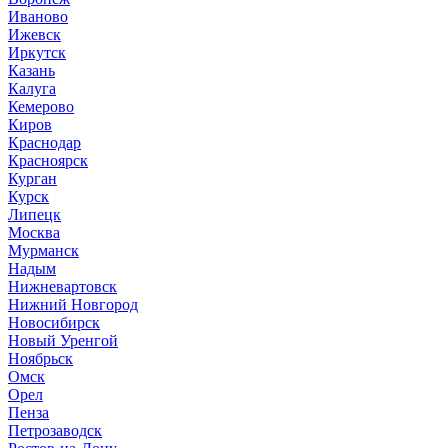
Иваново
Ижевск
Иркутск
Казань
Калуга
Кемерово
Киров
Краснодар
Красноярск
Курган
Курск
Липецк
Москва
Мурманск
Надым
Нижневартовск
Нижний Новгород
Новосибирск
Новый Уренгой
Ноябрьск
Омск
Орел
Пенза
Петрозаводск