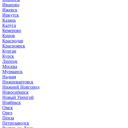
Иваново
Ижевск
Иркутск
Казань
Калуга
Кемерово
Киров
Краснодар
Красноярск
Курган
Курск
Липецк
Москва
Мурманск
Надым
Нижневартовск
Нижний Новгород
Новосибирск
Новый Уренгой
Ноябрьск
Омск
Орел
Пенза
Петрозаводск