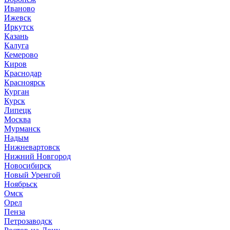
Иваново
Ижевск
Иркутск
Казань
Калуга
Кемерово
Киров
Краснодар
Красноярск
Курган
Курск
Липецк
Москва
Мурманск
Надым
Нижневартовск
Нижний Новгород
Новосибирск
Новый Уренгой
Ноябрьск
Омск
Орел
Пенза
Петрозаводск