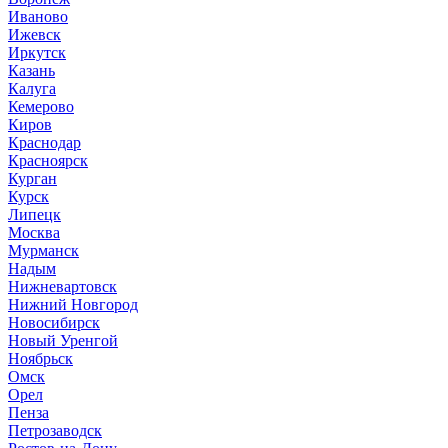
Иваново
Ижевск
Иркутск
Казань
Калуга
Кемерово
Киров
Краснодар
Красноярск
Курган
Курск
Липецк
Москва
Мурманск
Надым
Нижневартовск
Нижний Новгород
Новосибирск
Новый Уренгой
Ноябрьск
Омск
Орел
Пенза
Петрозаводск