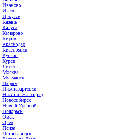
Иваново
Ижевск
Иркутск
Казань
Калуга
Кемерово
Киров
Краснодар
Красноярск
Курган
Курск
Липецк
Москва
Мурманск
Надым
Нижневартовск
Нижний Новгород
Новосибирск
Новый Уренгой
Ноябрьск
Омск
Орел
Пенза
Петрозаводск