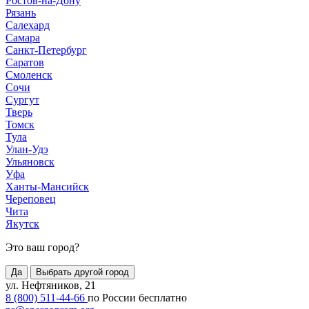
Ростов-на-Дону
Рязань
Салехард
Самара
Санкт-Петербург
Саратов
Смоленск
Сочи
Сургут
Тверь
Томск
Тула
Улан-Удэ
Ульяновск
Уфа
Ханты-Мансийск
Череповец
Чита
Якутск
Это ваш город?
Да
Выбрать другой город
ул. Нефтяников, 21
8 (800) 511-44-66
по России бесплатно