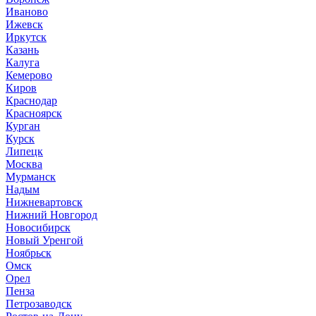
Иваново
Ижевск
Иркутск
Казань
Калуга
Кемерово
Киров
Краснодар
Красноярск
Курган
Курск
Липецк
Москва
Мурманск
Надым
Нижневартовск
Нижний Новгород
Новосибирск
Новый Уренгой
Ноябрьск
Омск
Орел
Пенза
Петрозаводск