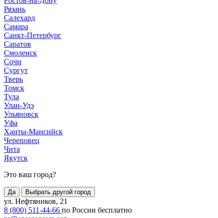
Ростов-на-Дону
Рязань
Салехард
Самара
Санкт-Петербург
Саратов
Смоленск
Сочи
Сургут
Тверь
Томск
Тула
Улан-Удэ
Ульяновск
Уфа
Ханты-Мансийск
Череповец
Чита
Якутск
Это ваш город?
Да
Выбрать другой город
ул. Нефтяников, 21
8 (800) 511-44-66
по России бесплатно