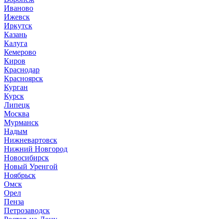
Иваново
Ижевск
Иркутск
Казань
Калуга
Кемерово
Киров
Краснодар
Красноярск
Курган
Курск
Липецк
Москва
Мурманск
Надым
Нижневартовск
Нижний Новгород
Новосибирск
Новый Уренгой
Ноябрьск
Омск
Орел
Пенза
Петрозаводск